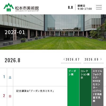
開館日
8.8
9:00-17:00
2027-01
2026.8
2026.07
2026.09
ブーダ
コレク
スマイル
ン展
ション展
フォトク
1
土
示
ラブ・
NHK文
化セン
ター
記念講演会「ブーダン先生とモネ」
iCITY2
1写真教
2
日
室写真
展