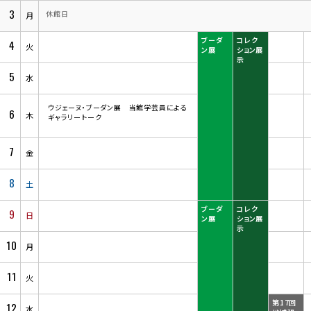
3
休館日
月
ブーダ
コレク
4
火
ン展
ション展
示
5
水
ウジェーヌ・ブーダン展 当館学芸員による
6
木
ギャラリートーク
7
金
8
土
ブーダ
コレク
9
日
ン展
ション展
示
10
月
11
火
第17回
12
水