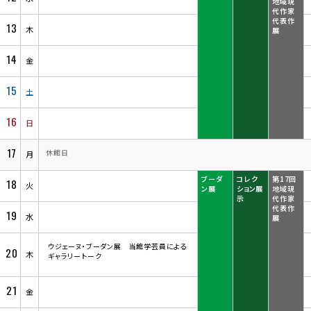
地域現
代作家
代表作
13
木
展
14
金
15
土
16
日
17
休館日
月
ブーダ
コレク
第17回
18
火
ン展
ション展
地域現
示
代作家
代表作
19
水
展
ウジェーヌ・ブーダン展 当館学芸員による
20
木
ギャラリートーク
21
金