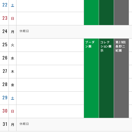
22
土
23
日
24
休館日
月
ブーダ
コレク
第19回
25
火
ン展
ション展
長野二
示
紀展
26
水
27
木
28
金
29
土
30
日
31
休館日
月