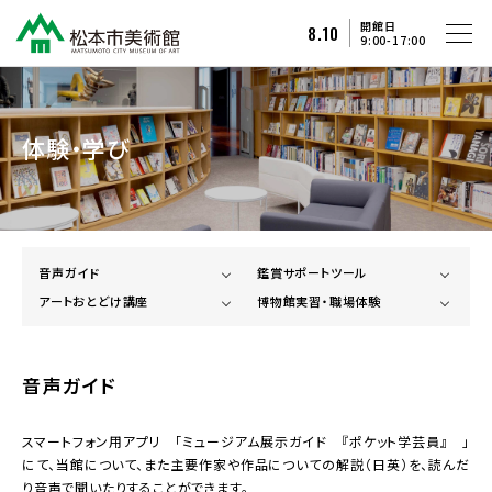
開館日
8.10
9:00-17:00
体験・学び
音声ガイド
鑑賞サポートツール
アートおとどけ講座
博物館実習・職場体験
音声ガイド
スマートフォン用アプリ 「ミュージアム展示ガイド 『ポケット学芸員』 」
にて、当館について、また主要作家や作品についての解説（日英）を、読んだ
り音声で聞いたりすることができます。