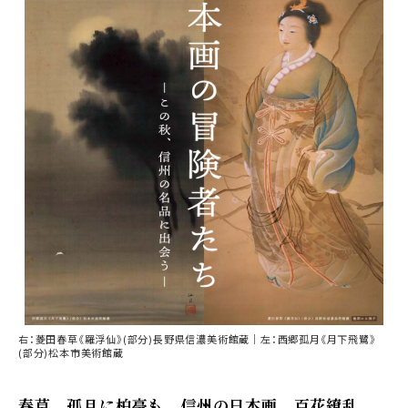
右：菱田春草《羅浮仙》(部分)長野県信濃美術館蔵｜左：西郷孤月《月下飛鷺》
(部分)松本市美術館蔵
春草、孤月に柏亭も。信州の日本画、百花繚乱。