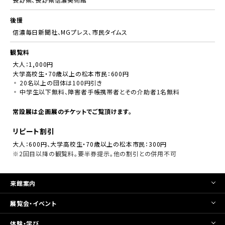
後援
信濃毎日新聞社、MGプレス、市民タイムス
観覧料
大人：1,000円
大学高校生・70歳以上の松本市民：600円
20名以上の団体は100円引き
中学生以下無料、障害者手帳携帯者とその介助者1名無料
常設展は企画展のチケットでご覧頂けます。
リピート割引
大人：600円、大学高校生・70歳以上の松本市民：300円
※2回目以降の観覧料。要半券提示。他の割引との併用不可
来館案内
展覧会・イベント
体験・学び