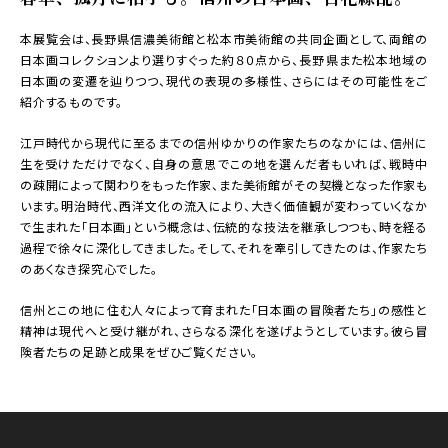
本展覧会は、長野県信濃美術館と松本市美術館の共同企画として、両館の
日本画コレクションより選りすぐった約８０点から、長野県また松本地域の
日本画の変遷を辿りつつ、現代の表現の多様性、さらにはその可能性をご
紹介するものです。
江戸時代から現代に至るまでの信州ゆかりの作家たちのなかには、信州に
生を受けただけでなく、自身の意思でこの地を選んだ者もいれば、戦時中
の疎開によって関わりをもった作家、また美術館がその契機となった作家も
います。明治時代、西洋文化の流入により、大きく価値観が変わっていくなか
で生まれた「日本画」という概念は、伝統的な技法を継承しつつも、時を経る
過程で徐々に深化してきました。そして、それを牽引してきたのは、作家たち
のあくなき探究心でした。
信州とこの地に住む人々によって育まれた「日本画の冒険者たち」の感性と
精神は現代へと受け継がれ、さらなる深化を遂げようとしています。彼ら冒
険者たちの足跡と成果をぜひご覧ください。