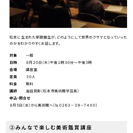
松本に生まれた草間彌生が、どのようにして世界のクサマとなっていった
のかをわかりやすくお話します。
対象
一般
日時
８月２０日（木）午後１時３０分～午後３時
会場
講座室
定員
３０人
料金
無料
講師
澁田見彰（松本市美術館学芸員）
申込・問合せ
８月５日（水）から美術館へ（℡０２６３－３９－７４００）
②みんなで楽しむ美術鑑賞講座