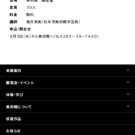
定員
３０人
料金
無料
講師
堀井真美（松本市美術館学芸員）
申込・問合せ
８月５日（水）から美術館へ（℡０２６３－３９－７４００）
来館案内
展覧会・イベント
体験・学び
美術館について
収蔵作品
お知らせ