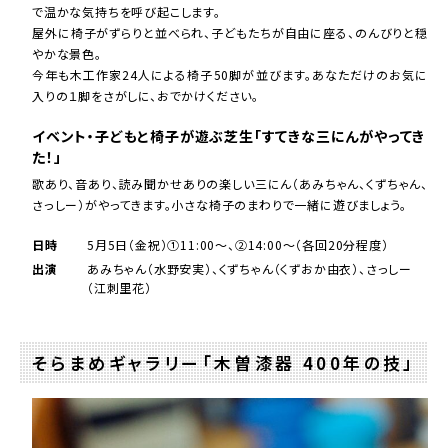
で温かな気持ちを呼び起こします。
屋外に椅子がずらりと並べられ、子どもたちが自由に座る、のんびりと穏
やかな景色。
今年も木工作家24人による椅子50脚が並びます。あなただけのお気に
入りの１脚をさがしに、おでかけください。
イベント・子どもと椅子が遊ぶ芝生「すてきな三にんがやってき
た！」
歌あり、音あり、読み聞かせありの楽しい三にん（あみちゃん、くずちゃん、
さっしー）がやってきます。小さな椅子のまわりで一緒に遊びましょう。
日時
5月5日（金祝）①11:00～、②14:00～（各回20分程度）
出演
あみちゃん（水野安実）、くずちゃん（くずおか由衣）、さっしー
（江刺里花）
そらまめギャラリー「木曽漆器 400年の技」