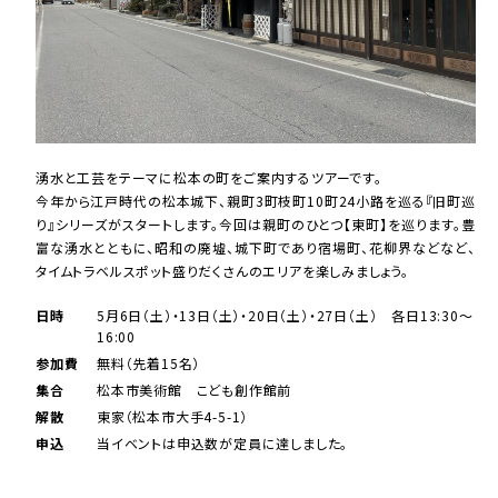
湧水と工芸をテーマに松本の町をご案内するツアーです。
今年から江戸時代の松本城下、親町3町枝町10町24小路を巡る『旧町巡
り』シリーズがスタートします。今回は親町のひとつ【東町】を巡ります。豊
富な湧水とともに、昭和の廃墟、城下町であり宿場町、花柳界などなど、
タイムトラベルスポット盛りだくさんのエリアを楽しみましょう。
日時
5月6日（土）・13日（土）・20日（土）・27日（土） 各日13:30～
16:00
参加費
無料（先着15名）
集合
松本市美術館 こども創作館前
解散
東家（松本市大手4-5-1）
申込
当イベントは申込数が定員に達しました。