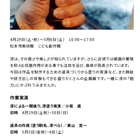
4月29日（土・祝）～5月6日（土） 10:00～17:00
松本市美術館 こども創作館
漆は、その強さや美しさが知られていますが、さらに近頃では細菌の繁殖
を抑える抗菌作用がある事でも注目を浴び、価値が見直されています。
今回は作品を制作するための道具づくりから塗りの実演など、また蒔絵
や研ぎ出しの体験もできる盛りだくさんの企画展です。一緒に漆の「魅
力」にかぶれてみませんか。
作業実演
漆による一閑張り、漆塗り実演／小坂 進
日時
4月29日（土祝）・30日（日）
道具の作成（塗り刷毛、漆べら）／巣山 定一
日時
5月5日（金祝）・6日（土）